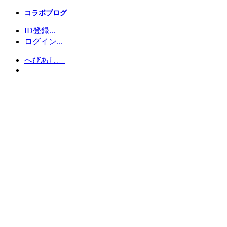
コラボブログ
ID登録...
ログイン...
へびあし。