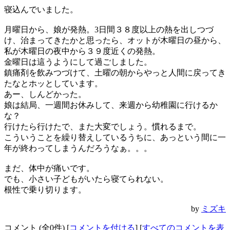
寝込んでいました。
月曜日から、娘が発熱。3日間３８度以上の熱を出しつづ
け、治まってきたかと思ったら、オットが木曜日の昼から、
私が木曜日の夜中から３９度近くの発熱。
金曜日は這うようにして過ごしました。
鎮痛剤を飲みつづけて、土曜の朝からやっと人間に戻ってき
たなとホッとしています。
あー、しんどかった。
娘は結局、一週間お休みして、来週から幼稚園に行けるか
な？
行けたら行けたで、また大変でしょう。慣れるまで。
こういうことを繰り替えしているうちに、あっという間に一
年が終わってしまうんだろうなぁ。。。
まだ、体中が痛いです。
でも、小さい子どもがいたら寝てられない。
根性で乗り切ります。
by
ミズキ
コメント (全0件) [
コメントを付ける
] [
すべてのコメントを表