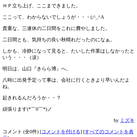
ＨＰ立ち上げ、ここまできました。
ここって、わからないでしょうが・・・(;^_^A
貴重な、三連休の二日間をこれに費やしました。
二日間とも、気持ちの良い秋晴れだったのになぁ。
しかも、冷静になって見ると、たいした作業はしなかったと
いう・・・（涙）
明日は、山口『きらら博』へ。
八時に出発予定って事は、会社に行くときより早いんだよ
ね。
起きれるんだろうか・・？
頑張ります(*￣0￣*)ノ
by
ミズキ
コメント (全0件) [
コメントを付ける
] [
すべてのコメントを表