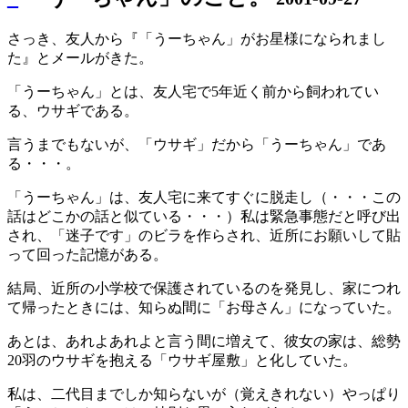
さっき、友人から『「うーちゃん」がお星様になられまし
た』とメールがきた。
「うーちゃん」とは、友人宅で5年近く前から飼われてい
る、ウサギである。
言うまでもないが、「ウサギ」だから「うーちゃん」であ
る・・・。
「うーちゃん」は、友人宅に来てすぐに脱走し（・・・この
話はどこかの話と似ている・・・）私は緊急事態だと呼び出
され、「迷子です」のビラを作らされ、近所にお願いして貼
って回った記憶がある。
結局、近所の小学校で保護されているのを発見し、家につれ
て帰ったときには、知らぬ間に「お母さん」になっていた。
あとは、あれよあれよと言う間に増えて、彼女の家は、総勢
20羽のウサギを抱える「ウサギ屋敷」と化していた。
私は、二代目までしか知らないが（覚えきれない）やっぱり