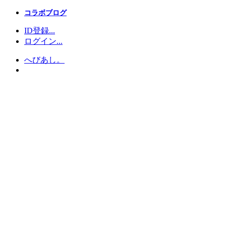
コラボブログ
ID登録...
ログイン...
へびあし。