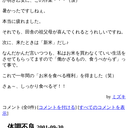
か弱き乙女に、この作業・・・（涙）
暑かったですしねぇ。
本当に疲れました。
それでも、田舎の祖父母が喜んでくれるとうれしいですね。
次に、来たときは「新米」だし♪
なんだかんだ言いつつも、私はお米を買わなくていい生活を
させてもらってますので「働かざるもの、食うべからず」っ
て事で。
これで一年間の「お米を食べる権利」を得ました（笑）
さぁ～、しっかり食べるぞ！！
by
ミズキ
コメント (全0件) [
コメントを付ける
] [
すべてのコメントを表
示
]
_
体調不良
2001-09-30