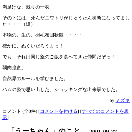
満足げな、残りの一羽。
その下には、死んだニワトリがじゅうたん状態になってまし
た・・・（涙）
本物の、生の、羽毛布団状態・・・・。
確かに、ぬくいだろうよっ！
でも、それは同じ釜のご飯を食べてきた仲間だぞっ！
弱肉強食。
自然界のルールを学びました。
ハムの姿で思い出した、ショッキングな出来事でした。
by
ミズキ
コメント (全0件) [
コメントを付ける
] [
すべてのコメントを表
示
]
_
「うーちゃん」のこと。
2001-09-27