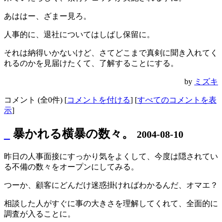
あははー、ざまー見ろ。
人事的に、退社についてはしばし保留に。
それは納得いかないけど、さてどこまで真剣に聞き入れてく
れるのかを見届けたくて、了解することにする。
by
ミズキ
コメント (全0件) [
コメントを付ける
] [
すべてのコメントを表
示
]
_
暴かれる横暴の数々。
2004-08-10
昨日の人事面接にすっかり気をよくして、今度は隠されてい
る不備の数々をオープンにしてみる。
つーか、顧客にどんだけ迷惑掛ければわかるんだ、オマエ？
相談した人がすぐに事の大きさを理解してくれて、全面的に
調査が入ることに。