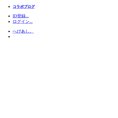
コラボブログ
ID登録...
ログイン...
へびあし。