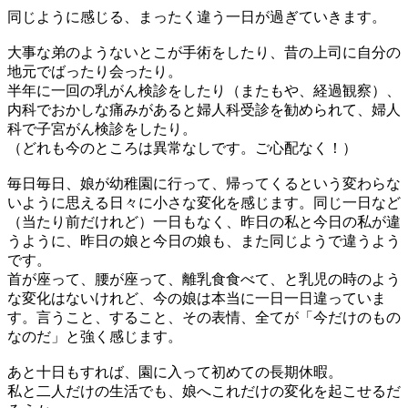
同じように感じる、まったく違う一日が過ぎていきます。
大事な弟のようないとこが手術をしたり、昔の上司に自分の
地元でばったり会ったり。
半年に一回の乳がん検診をしたり（またもや、経過観察）、
内科でおかしな痛みがあると婦人科受診を勧められて、婦人
科で子宮がん検診をしたり。
（どれも今のところは異常なしです。ご心配なく！）
毎日毎日、娘が幼稚園に行って、帰ってくるという変わらな
いように思える日々に小さな変化を感じます。同じ一日など
（当たり前だけれど）一日もなく、昨日の私と今日の私が違
うように、昨日の娘と今日の娘も、また同じようで違うよう
です。
首が座って、腰が座って、離乳食食べて、と乳児の時のよう
な変化はないけれど、今の娘は本当に一日一日違っていま
す。言うこと、すること、その表情、全てが「今だけのもの
なのだ」と強く感じます。
あと十日もすれば、園に入って初めての長期休暇。
私と二人だけの生活でも、娘へこれだけの変化を起こせるだ