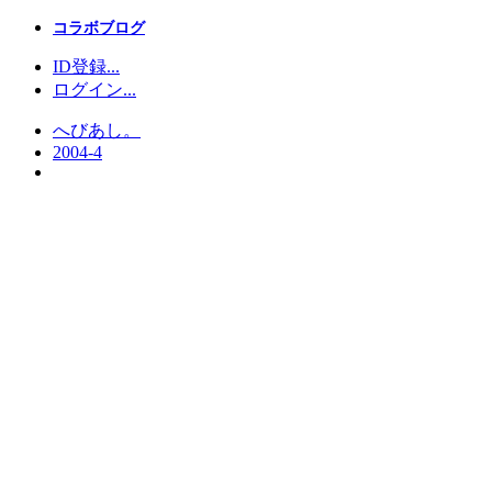
コラボブログ
ID登録...
ログイン...
へびあし。
2004-4