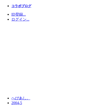
コラボブログ
ID登録...
ログイン...
へびあし。
2004-5