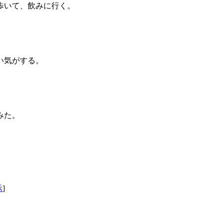
歩いて、飲みに行く。
。
い気がする。
みた。
示
]