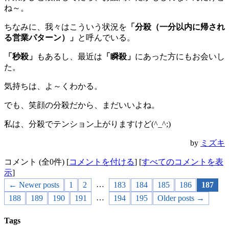
ね～。
ちなみに、我々はこういう状況を
「分殺（一分以内に帰され
る営業パターン）」
と呼んでいる。
「秒殺」
もあるし、最近は
「瞬殺」
にあった方にもお会いし
た。
気持ちは、よ～くわかる。
でも、笑顔の分殺だから、まだいいよね。
私は、分殺でテンション上がりますけど(^_^;)
by
ミズキ
コメント (全0件) [
コメントを付ける
] [
すべてのコメントを表
示
]
…
← Newer posts
1
2
183
184
185
186
187
…
188
189
190
191
194
195
Older posts →
Tags